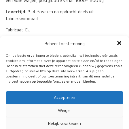
een volle wagen, postgrootte vanaf 1000-1500 kg
Levertijd:
3-4-5 weken na opdracht deels uit
fabrieksvoorraad
Fabricaat EU
Beheer toestemming
terug
Om de beste ervaringen te bieden, gebruiken wij technologieën zoals
cookies om informatie over je apparaat op te slaan en/of te raadplegen.
Door in te stemmen met deze technologieën kunnen wij gegevens zoals
surfgedrag of unieke ID's op deze site verwerken. Als je geen
Meer informatie
toestemming geeft of uw toestemming intrekt, kan dit een nadelige
invloed hebben op bepaalde functies en mogelijkheden.
Persoonlijke gegevens
Accepteren
Weiger
Bekijk voorkeuren