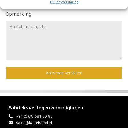
Privacyverklaring
Opmerking
Fabrieksvertegenwoordigingen
+31 (0)78 681 69 88
sales@kam4steel.nl